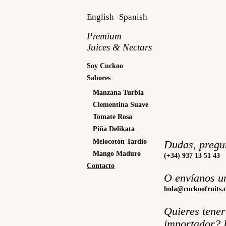
English
Spanish
Premium
Juices & Nectars
Soy Cuckoo
Sabores
Manzana Turbia
Clementina Suave
Tomate Rosa
Piña Delikata
Melocotón Tardío
Dudas, pregun
Mango Maduro
(+34) 937 13 51 43
Contacto
O envíanos un
hola@cuckoofruits.
Quieres tener
importador? 