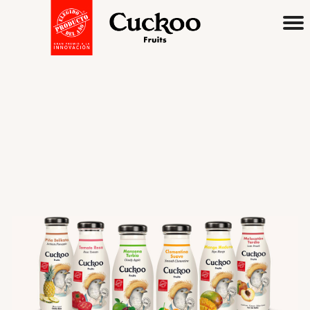
English
Spanish
Premium
Juices & Nectars
Soy Cuckoo
Sabores
Manzana Turbia