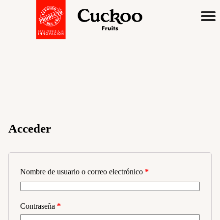
Acceder
English
Spanish
Premium
Juices & Nectars
Nombre de usuario o correo electrónico
*
Soy Cuckoo
Sabores
Contraseña
*
Manzana Turbia