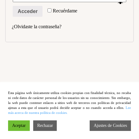
Clementina Suave
Recuérdame
Acceder
Tomate Rosa
Piña Delikata
¿Olvidaste la contraseña?
Melocotón Tardío
Mango Maduro
Contacto
Esta página web únicamente utiliza cookies propias con finalidad técnica, no recaba
ni cede datos de carácter personal de los usuarios sin su conocimiento. Sin embargo,
la web puede contener enlaces a sitios web de terceros con políticas de privacidad
Aviso legal
ajenas a esta que el usuario podrá decidir aceptar o no cuando acceda a ellos.
Lee
más acerca de nuestra política de cookies.
| Política de privacidad
Aceptar
Rechazar
Ajustes de Cookies
| Copyright © 2012 Cucko Fruits