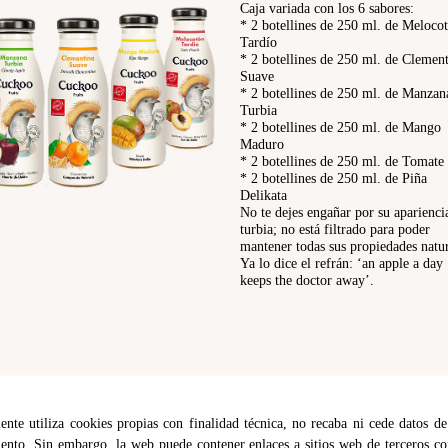
Caja variada con los 6 sabores:
* 2 botellines de 250 ml. de Meloco
Tardío
* 2 botellines de 250 ml. de Clemen
Suave
* 2 botellines de 250 ml. de Manzan
Turbia
* 2 botellines de 250 ml. de Mango
Maduro
* 2 botellines de 250 ml. de Tomate
* 2 botellines de 250 ml. de Piña
Delikata
No te dejes engañar por su aparienci
turbia; no está filtrado para poder
mantener todas sus propiedades natur
Ya lo dice el refrán: ‘an apple a day
keeps the doctor away’.
te utiliza cookies propias con finalidad técnica, no recaba ni cede datos de
ento. Sin embargo, la web puede contener enlaces a sitios web de terceros co