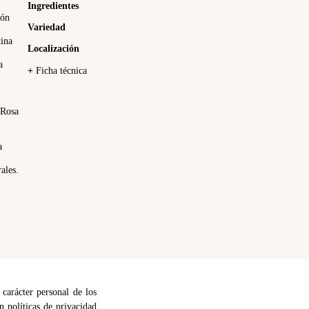
Ingredientes
tón
Variedad
tina
Localización
a
+
Ficha técnica
 Rosa
a
ales.
 carácter personal de los
n políticas de privacidad